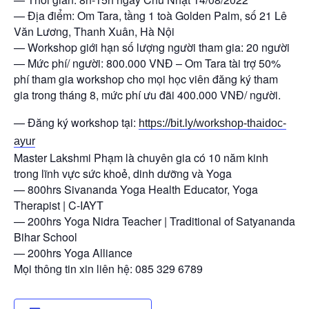
— Địa điểm: Om Tara, tầng 1 toà Golden Palm, số 21 Lê
Văn Lương, Thanh Xuân, Hà Nội
— Workshop giới hạn số lượng người tham gia: 20 người
— Mức phí/ người: 800.000 VNĐ – Om Tara tài trợ 50%
phí tham gia workshop cho mọi học viên đăng ký tham
gia trong tháng 8, mức phí ưu đãi 400.000 VNĐ/ người.
— Đăng ký workshop tại:
https://bit.ly/workshop-thaidoc-
ayur
Master Lakshmi Phạm là chuyên gia có 10 năm kinh
trong lĩnh vực sức khoẻ, dinh dưỡng và Yoga
— 800hrs Sivananda Yoga Health Educator, Yoga
Therapist | C-IAYT
— 200hrs Yoga Nidra Teacher | Traditional of Satyananda
Bihar School
— 200hrs Yoga Alliance
Mọi thông tin xin liên hệ: 085 329 6789