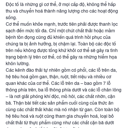
Độc tố là những gì cơ thể, ở mọi cấp độ, không thể hấp
thu và chuyển hoá thành năng lượng cho các hoạt động
sống.
Cơ thể muốn khỏe mạnh, trước tiên phải được thanh lọc
sạch đến mức tối đa. Chỉ một chút chất thải hoặc mầm
bệnh tồn đọng cũng đủ khiến quá trình hồi phục của
chúng ta bị ảnh hưởng, bị chậm lại. Toàn bộ các độc tố
trên nếu không được tống khứ khỏi cơ thể sẽ gây ra tình
trạng bệnh lý trên cơ thể, có thể gây ra những hiểm họa
khôn lường.
Các kênh đào thải tự nhiên gồm có phổi, các lỗ trên da,
hệ tiêu hoá gồm gan, thận, ruột, tiết niệu và nhiều cơ
quan khác của cơ thể. Các lỗ trên da – bao gồm 7 lỗ
thông phía trên, ba lỗ thông phía dưới và các lỗ chân lông
– là nơi giải phóng khí độc, mồ hôi, các chất nhờn, cặn
bã. Thận bài tiết các sản phẩm cuối cùng của thức ăn
cùng các chất thải khác mà nó nhận từ gan. Còn toàn bộ
hệ tiêu hoá và ruột cũng tham gia chuyển hoá, loại bỏ
chất thải từ thực phẩm cũng như các chất cặn bã dưới