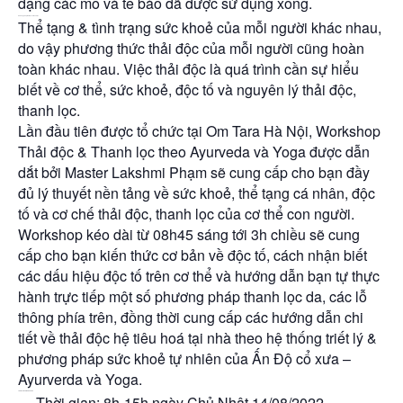
dạng các mô và tế bào đã được sử dụng xong.
Phương pháp thải độc và thanh lọc
Thể tạng & tình trạng sức khoẻ của mỗi người khác nhau,
do vậy phương thức thải độc của mỗi người cũng hoàn
toàn khác nhau. Việc thải độc là quá trình cần sự hiểu
biết về cơ thể, sức khoẻ, độc tố và nguyên lý thải độc,
thanh lọc.
Lần đầu tiên được tổ chức tại Om Tara Hà Nội, Workshop
Thải độc & Thanh lọc theo Ayurveda và Yoga được dẫn
dắt bởi Master Lakshmi Phạm sẽ cung cấp cho bạn đầy
đủ lý thuyết nền tảng về sức khoẻ, thể tạng cá nhân, độc
tố và cơ chế thải độc, thanh lọc của cơ thể con người.
Workshop kéo dài từ 08h45 sáng tới 3h chiều sẽ cung
cấp cho bạn kiến thức cơ bản về độc tố, cách nhận biết
các dấu hiệu độc tố trên cơ thể và hướng dẫn bạn tự thực
hành trực tiếp một số phương pháp thanh lọc da, các lỗ
thông phía trên, đồng thời cung cấp các hướng dẫn chi
tiết về thải độc hệ tiêu hoá tại nhà theo hệ thống triết lý &
phương pháp sức khoẻ tự nhiên của Ấn Độ cổ xưa –
Ayurverda và Yoga.
THÔNG TIN VỀ WORKSHOP
— Thời gian: 8h-15h ngày Chủ Nhật 14/08/2022