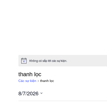
Không có sắp tới các sự kiện.
N
o
t
thanh lọc
i
c
Các sự kiện
thanh lọc
e
8/7/2026
C
h