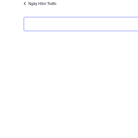
ọ
Ngày Hôm Trước
n
n
g
à
y
.