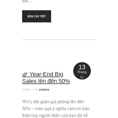
bài…
XEM CHI TIẾT
13
Tháng
🌿 Year-End Big
11
Sales lên đến 50%
ĐĂNG BỞI
ADMIN
💚Ưu đãi giảm giá phòng lên đến
50% – món quà ý nghĩa cảm ơn bản
thân hay người thân của bạn đã nỗ