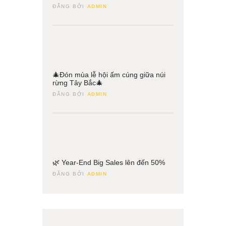
ĐĂNG BỞI
ADMIN
25
Tháng
🎄Đón mùa lễ hội ấm cúng giữa núi
12
rừng Tây Bắc🎄
ĐĂNG BỞI
ADMIN
13
Tháng
🌿 Year-End Big Sales lên đến 50%
11
ĐĂNG BỞI
ADMIN