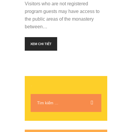
Visitors who are not registered
program guests may have access to
the public areas of the monastery
between…
XEM CHI TIẾT
Search