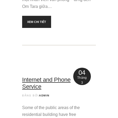
Om Tara giữa…
XEM CHI TIẾT
04
Tháng
Internet and Phone
3
Service
ĐĂNG BỞI
ADMIN
Some of the public areas of the
residential building have free