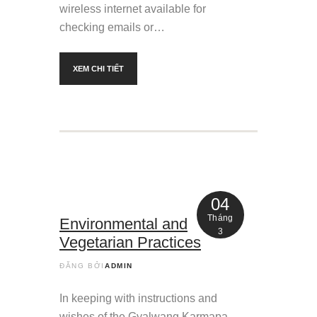
wireless internet available for
checking emails or…
XEM CHI TIẾT
04
Tháng
Environmental and
3
Vegetarian Practices
ĐĂNG BỞI
ADMIN
In keeping with instructions and
wishes of the Gyalwang Karmapa,