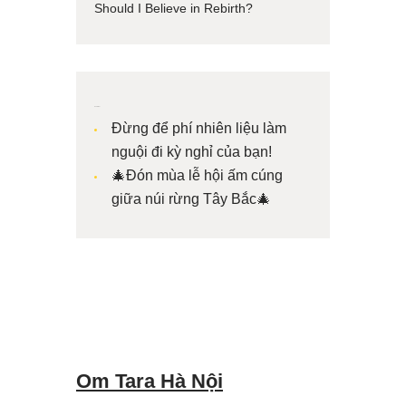
Should I Believe in Rebirth?
Bài viết mới
Đừng để phí nhiên liệu làm
nguội đi kỳ nghỉ của bạn!
🎄Đón mùa lễ hội ấm cúng
giữa núi rừng Tây Bắc🎄
Om Tara Hà Nội