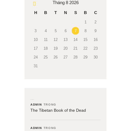
Tháng 8 2026
« Th3
H
B
T
N
S
B
C
1
2
3
4
5
6
7
8
9
10
11
12
13
14
15
16
17
18
19
20
21
22
23
24
25
26
27
28
29
30
31
Recent Comments
ADMIN
TRONG
The Tibetan Book of the Dead
ADMIN
TRONG