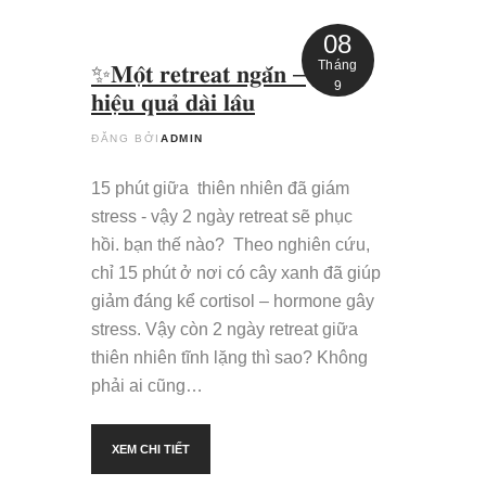
08
Tháng
✨𝐌𝐨̣̂𝐭 𝐫𝐞𝐭𝐫𝐞𝐚𝐭 𝐧𝐠𝐚̆́𝐧 –
9
𝐡𝐢𝐞̣̂𝐮 𝐪𝐮𝐚̉ 𝐝𝐚̀𝐢 𝐥𝐚̂𝐮
ĐĂNG BỞI
ADMIN
15 phút giữa thiên nhiên đã giám
stress - vậy 2 ngày retreat sẽ phục
hồi. bạn thế nào? Theo nghiên cứu,
chỉ 15 phút ở nơi có cây xanh đã giúp
giảm đáng kể cortisol – hormone gây
stress. Vậy còn 2 ngày retreat giữa
thiên nhiên tĩnh lặng thì sao? Không
phải ai cũng…
XEM CHI TIẾT