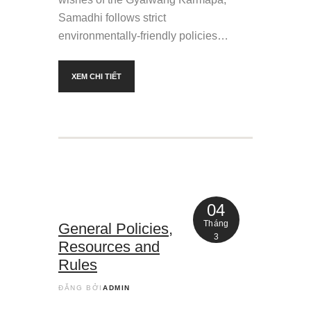
Samadhi follows strict
environmentally-friendly policies…
XEM CHI TIẾT
04
Tháng
General Policies,
3
Resources and
Rules
ĐĂNG BỞI
ADMIN