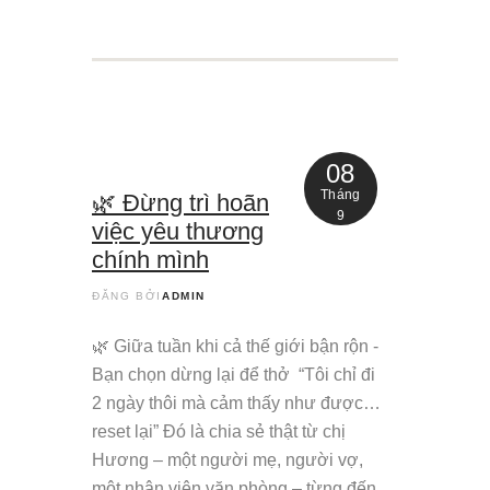
08
Tháng
🌿 Đừng trì hoãn
9
việc yêu thương
chính mình
ĐĂNG BỞI
ADMIN
🌿 Giữa tuần khi cả thế giới bận rộn -
Bạn chọn dừng lại để thở “Tôi chỉ đi
2 ngày thôi mà cảm thấy như được…
reset lại” Đó là chia sẻ thật từ chị
Hương – một người mẹ, người vợ,
một nhân viên văn phòng – từng đến