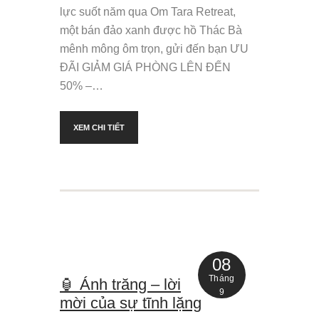
lực suốt năm qua Om Tara Retreat,
một bán đảo xanh được hồ Thác Bà
mênh mông ôm trọn, gửi đến bạn ƯU
ĐÃI GIẢM GIÁ PHÒNG LÊN ĐẾN
50% –…
XEM CHI TIẾT
08
Tháng
🏮 Ánh trăng – lời
9
mời của sự tĩnh lặng