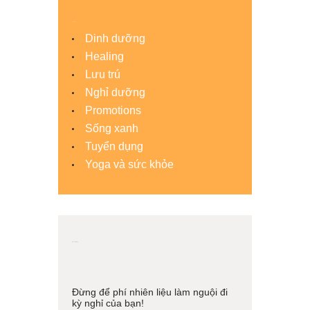
Categories
Dinh dưỡng
Healing
Lưu trú
Nghỉ dưỡng
Promotions
Sống xanh
Tuyển dụng
Yoga và sức khỏe
Recent News
28
Tháng
Đừng để phí nhiên liệu làm nguội đi
3
kỳ nghỉ của bạn!