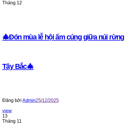
Tháng 12
🎄Đón mùa lễ hội ấm cúng giữa núi rừng
Tây Bắc🎄
Đăng bởi
Admin
25/12/2025
view
13
Tháng 11