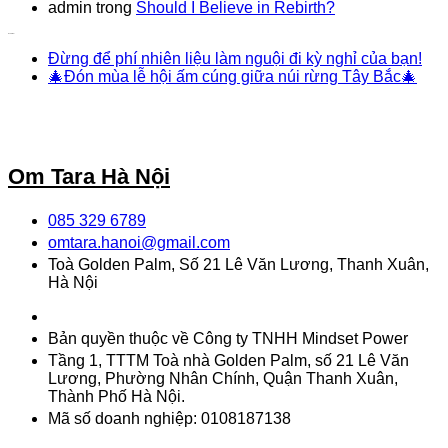
admin
trong
Should I Believe in Rebirth?
Bài viết mới
Đừng để phí nhiên liệu làm nguội đi kỳ nghỉ của bạn!
🎄Đón mùa lễ hội ấm cúng giữa núi rừng Tây Bắc🎄
Om Tara Hà Nội
085 329 6789
omtara.hanoi@gmail.com
Toà Golden Palm, Số 21 Lê Văn Lương, Thanh Xuân,
Hà Nội
Bản quyền thuộc về Công ty TNHH Mindset Power
Tầng 1, TTTM Toà nhà Golden Palm, số 21 Lê Văn
Lương, Phường Nhân Chính, Quận Thanh Xuân,
Thành Phố Hà Nội.
Mã số doanh nghiệp: 0108187138