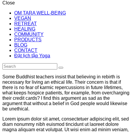
Close
OM TARA WELL-BEING
VEGAN
RETREAT
HEALING
COMMUNITY
PRODUCTS
BLOG
CONTACT
Đặt lịch tập Yoga
Some Buddhist teachers insist that believing in rebirth is
necessary for living an ethical life. Their concern is that if
there is no fear of karmic repercussions in future lifetimes,
what keeps hospice patients, for example, from overcharging
their credit cards? I find this argument as sad as the
argument that without a belief in God people would likewise
be unethical.
Lorem ipsum dolor sit amet, consectetuer adipiscing elit, sed
diam nonummy nibh euismod tincidunt ut laoreet dolore
magna aliquam erat volutpat. Ut wisi enim ad minim veniam,