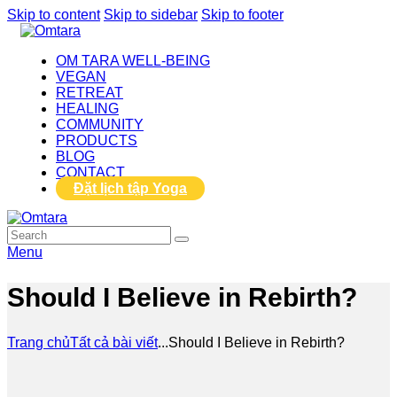
Skip to content
Skip to sidebar
Skip to footer
OM TARA WELL-BEING
VEGAN
RETREAT
HEALING
COMMUNITY
PRODUCTS
BLOG
CONTACT
Đặt lịch tập Yoga
Menu
Should I Believe in Rebirth?
Trang chủ
Tất cả bài viết
...
Should I Believe in Rebirth?