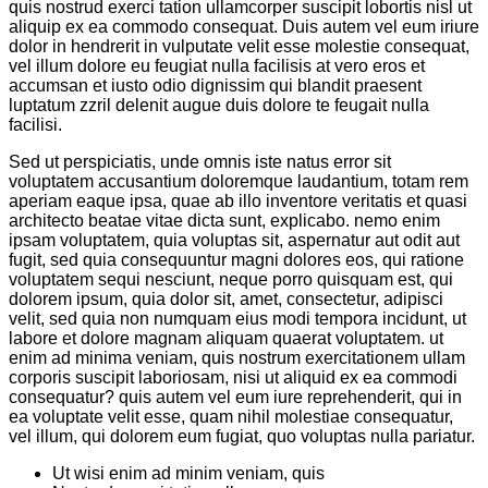
quis nostrud exerci tation ullamcorper suscipit lobortis nisl ut
aliquip ex ea commodo consequat. Duis autem vel eum iriure
dolor in hendrerit in vulputate velit esse molestie consequat,
vel illum dolore eu feugiat nulla facilisis at vero eros et
accumsan et iusto odio dignissim qui blandit praesent
luptatum zzril delenit augue duis dolore te feugait nulla
facilisi.
Sed ut perspiciatis, unde omnis iste natus error sit
voluptatem accusantium doloremque laudantium, totam rem
aperiam eaque ipsa, quae ab illo inventore veritatis et quasi
architecto beatae vitae dicta sunt, explicabo. nemo enim
ipsam voluptatem, quia voluptas sit, aspernatur aut odit aut
fugit, sed quia consequuntur magni dolores eos, qui ratione
voluptatem sequi nesciunt, neque porro quisquam est, qui
dolorem ipsum, quia dolor sit, amet, consectetur, adipisci
velit, sed quia non numquam eius modi tempora incidunt, ut
labore et dolore magnam aliquam quaerat voluptatem. ut
enim ad minima veniam, quis nostrum exercitationem ullam
corporis suscipit laboriosam, nisi ut aliquid ex ea commodi
consequatur? quis autem vel eum iure reprehenderit, qui in
ea voluptate velit esse, quam nihil molestiae consequatur,
vel illum, qui dolorem eum fugiat, quo voluptas nulla pariatur.
Ut wisi enim ad minim veniam, quis