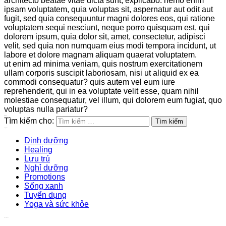
architecto beatae vitae dicta sunt, explicabo. nemo enim
ipsam voluptatem, quia voluptas sit, aspernatur aut odit aut
fugit, sed quia consequuntur magni dolores eos, qui ratione
voluptatem sequi nesciunt, neque porro quisquam est, qui
dolorem ipsum, quia dolor sit, amet, consectetur, adipisci
velit, sed quia non numquam eius modi tempora incidunt, ut
labore et dolore magnam aliquam quaerat voluptatem.
ut enim ad minima veniam, quis nostrum exercitationem
ullam corporis suscipit laboriosam, nisi ut aliquid ex ea
commodi consequatur? quis autem vel eum iure
reprehenderit, qui in ea voluptate velit esse, quam nihil
molestiae consequatur, vel illum, qui dolorem eum fugiat, quo
voluptas nulla pariatur?
Search
Tìm kiếm cho:
Categories
Dinh dưỡng
Healing
Lưu trú
Nghỉ dưỡng
Promotions
Sống xanh
Tuyển dụng
Yoga và sức khỏe
Recent News