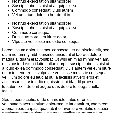
Nostrud exerci tation ullamcorper
Suscipit lobortis nisl ut aliquip ex ea
Commodo consequat. Duis autem
Vel um iriure dolor in hendrerit in
Nostrud exerci tation ullamcorper
Suscipit lobortis nisl ut aliquip ex ea
Commodo consequat.
Duis autem Vel um iriure dolor
Vlputate velit esse molestie consequa
Lorem ipsum dolor sit amet, consectetuer adipiscing elit, sed
diam nonummy nibh euismod tincidunt ut laoreet dolore
magna aliquam erat volutpat. Ut wisi enim ad minim veniam,
quis nostrud exerci tation ullamcorper suscipit lobortis nisl ut
aliquip ex ea commodo consequat. Duis autem vel eum iriure
dolor in hendrerit in vulputate velit esse molestie consequat,
vel illum dolore eu feugiat nulla facilisis at vero eros et
accumsan et iusto odio dignissim qui blandit praesent
luptatum zzril delenit augue duis dolore te feugait nulla
facilisi.
Sed ut perspiciatis, unde omnis iste natus error sit
voluptatem accusantium doloremque laudantium, totam rem
aperiam eaque ipsa, quae ab illo inventore veritatis et quasi