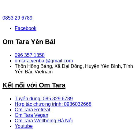
0853 29 6789
Facebook
Om Tara Yên Bái
096 357 1358
omtara.yenbai@gmail.com
Thôn Hồng Bàng, Xã Đại Đồng, Huyện Yên Bình, Tỉnh
Yên Bái, Vietnam
Kết nối với Om Tara
Tuyển dụng: 085 329 6789
Hợp tác chương trình: 0936032668
Om Tara Retreat
Om Tara Vegan
Om Tara Wellbeing Hà Nội
Youtube