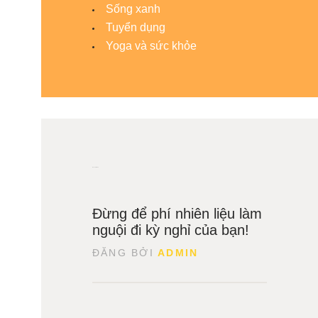
Sống xanh
Tuyển dụng
Yoga và sức khỏe
Recent News
28
Đừng để phí nhiên liệu làm
Tháng
3
nguội đi kỳ nghỉ của bạn!
ĐĂNG BỞI
ADMIN