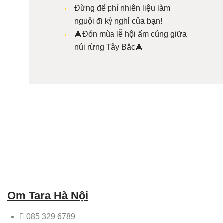
Bài viết mới
Đừng để phí nhiên liệu làm
nguội đi kỳ nghỉ của bạn!
🎄Đón mùa lễ hội ấm cúng giữa
núi rừng Tây Bắc🎄
Om Tara Hà Nội
085 329 6789