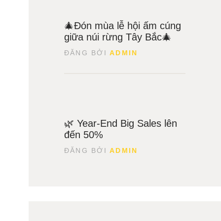
25
🎄Đón mùa lễ hội ấm cúng
Tháng
12
giữa núi rừng Tây Bắc🎄
ĐĂNG BỞI
ADMIN
13
🌿 Year-End Big Sales lên
Tháng
11
đến 50%
ĐĂNG BỞI
ADMIN