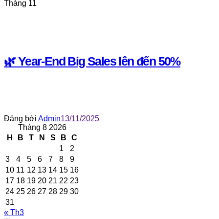
Tháng 11
🌿 Year-End Big Sales lên đến 50%
Đăng bởi
Admin
13/11/2025
Tháng 8 2026
H
B
T
N
S
B
C
1
2
3
4
5
6
7
8
9
10
11
12
13
14
15
16
17
18
19
20
21
22
23
24
25
26
27
28
29
30
31
« Th3
Recent Comments