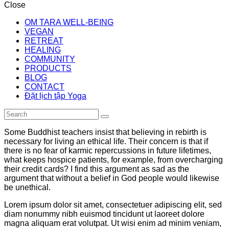
Close
OM TARA WELL-BEING
VEGAN
RETREAT
HEALING
COMMUNITY
PRODUCTS
BLOG
CONTACT
Đặt lịch tập Yoga
Some Buddhist teachers insist that believing in rebirth is
necessary for living an ethical life. Their concern is that if
there is no fear of karmic repercussions in future lifetimes,
what keeps hospice patients, for example, from overcharging
their credit cards? I find this argument as sad as the
argument that without a belief in God people would likewise
be unethical.
Lorem ipsum dolor sit amet, consectetuer adipiscing elit, sed
diam nonummy nibh euismod tincidunt ut laoreet dolore
magna aliquam erat volutpat. Ut wisi enim ad minim veniam,