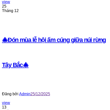
view
25
Tháng 12
🎄Đón mùa lễ hội ấm cúng giữa núi rừng
Tây Bắc🎄
Đăng bởi
Admin
25/12/2025
view
13