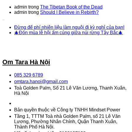
admin
trong
The Tibetan Book of the Dead
admin
trong
Should I Believe in Rebirth?
Bài viết mới
Đừng để phí nhiên liệu làm nguội đi kỳ nghỉ của bạn!
🎄Đón mùa lễ hội ấm cúng giữa núi rừng Tây Bắc🎄
Om Tara Hà Nội
085 329 6789
omtara.hanoi@gmail.com
Toà Golden Palm, Số 21 Lê Văn Lương, Thanh Xuân,
Hà Nội
Bản quyền thuộc về Công ty TNHH Mindset Power
Tầng 1, TTTM Toà nhà Golden Palm, số 21 Lê Văn
Lương, Phường Nhân Chính, Quận Thanh Xuân,
Thành Phố Hà Nội.