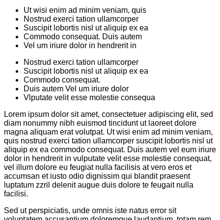
Ut wisi enim ad minim veniam, quis
Nostrud exerci tation ullamcorper
Suscipit lobortis nisl ut aliquip ex ea
Commodo consequat. Duis autem
Vel um iriure dolor in hendrerit in
Nostrud exerci tation ullamcorper
Suscipit lobortis nisl ut aliquip ex ea
Commodo consequat.
Duis autem Vel um iriure dolor
Vlputate velit esse molestie consequa
Lorem ipsum dolor sit amet, consectetuer adipiscing elit, sed
diam nonummy nibh euismod tincidunt ut laoreet dolore
magna aliquam erat volutpat. Ut wisi enim ad minim veniam,
quis nostrud exerci tation ullamcorper suscipit lobortis nisl ut
aliquip ex ea commodo consequat. Duis autem vel eum iriure
dolor in hendrerit in vulputate velit esse molestie consequat,
vel illum dolore eu feugiat nulla facilisis at vero eros et
accumsan et iusto odio dignissim qui blandit praesent
luptatum zzril delenit augue duis dolore te feugait nulla
facilisi.
Sed ut perspiciatis, unde omnis iste natus error sit
voluptatem accusantium doloremque laudantium, totam rem