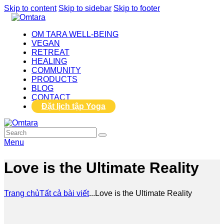
Skip to content
Skip to sidebar
Skip to footer
OM TARA WELL-BEING
VEGAN
RETREAT
HEALING
COMMUNITY
PRODUCTS
BLOG
CONTACT
Đặt lịch tập Yoga
Menu
Love is the Ultimate Reality
Trang chủ
Tất cả bài viết
...
Love is the Ultimate Reality