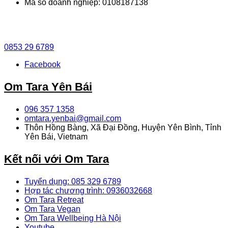
Mã số doanh nghiệp: 0108187138
0853 29 6789
Facebook
Om Tara Yên Bái
096 357 1358
omtara.yenbai@gmail.com
Thôn Hồng Bàng, Xã Đại Đồng, Huyện Yên Bình, Tỉnh
Yên Bái, Vietnam
Kết nối với Om Tara
Tuyển dụng: 085 329 6789
Hợp tác chương trình: 0936032668
Om Tara Retreat
Om Tara Vegan
Om Tara Wellbeing Hà Nội
Youtube