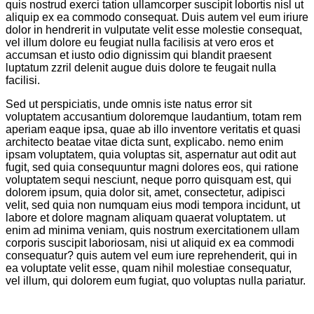
quis nostrud exerci tation ullamcorper suscipit lobortis nisl ut
aliquip ex ea commodo consequat. Duis autem vel eum iriure
dolor in hendrerit in vulputate velit esse molestie consequat,
vel illum dolore eu feugiat nulla facilisis at vero eros et
accumsan et iusto odio dignissim qui blandit praesent
luptatum zzril delenit augue duis dolore te feugait nulla
facilisi.
Sed ut perspiciatis, unde omnis iste natus error sit
voluptatem accusantium doloremque laudantium, totam rem
aperiam eaque ipsa, quae ab illo inventore veritatis et quasi
architecto beatae vitae dicta sunt, explicabo. nemo enim
ipsam voluptatem, quia voluptas sit, aspernatur aut odit aut
fugit, sed quia consequuntur magni dolores eos, qui ratione
voluptatem sequi nesciunt, neque porro quisquam est, qui
dolorem ipsum, quia dolor sit, amet, consectetur, adipisci
velit, sed quia non numquam eius modi tempora incidunt, ut
labore et dolore magnam aliquam quaerat voluptatem. ut
enim ad minima veniam, quis nostrum exercitationem ullam
corporis suscipit laboriosam, nisi ut aliquid ex ea commodi
consequatur? quis autem vel eum iure reprehenderit, qui in
ea voluptate velit esse, quam nihil molestiae consequatur,
vel illum, qui dolorem eum fugiat, quo voluptas nulla pariatur.