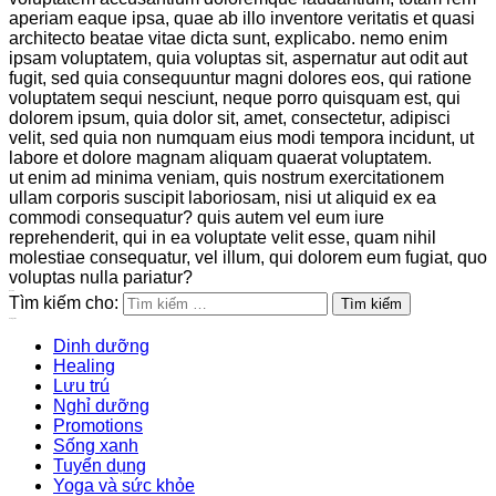
aperiam eaque ipsa, quae ab illo inventore veritatis et quasi
architecto beatae vitae dicta sunt, explicabo. nemo enim
ipsam voluptatem, quia voluptas sit, aspernatur aut odit aut
fugit, sed quia consequuntur magni dolores eos, qui ratione
voluptatem sequi nesciunt, neque porro quisquam est, qui
dolorem ipsum, quia dolor sit, amet, consectetur, adipisci
velit, sed quia non numquam eius modi tempora incidunt, ut
labore et dolore magnam aliquam quaerat voluptatem.
ut enim ad minima veniam, quis nostrum exercitationem
ullam corporis suscipit laboriosam, nisi ut aliquid ex ea
commodi consequatur? quis autem vel eum iure
reprehenderit, qui in ea voluptate velit esse, quam nihil
molestiae consequatur, vel illum, qui dolorem eum fugiat, quo
voluptas nulla pariatur?
Search
Tìm kiếm cho:
Categories
Dinh dưỡng
Healing
Lưu trú
Nghỉ dưỡng
Promotions
Sống xanh
Tuyển dụng
Yoga và sức khỏe