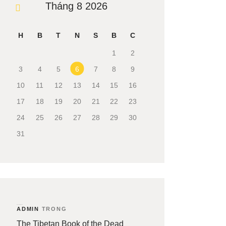
Tháng 8 2026
« Th3
H
B
T
N
S
B
C
1
2
3
4
5
6
7
8
9
10
11
12
13
14
15
16
17
18
19
20
21
22
23
24
25
26
27
28
29
30
31
Recent Comments
ADMIN
TRONG
The Tibetan Book of the Dead