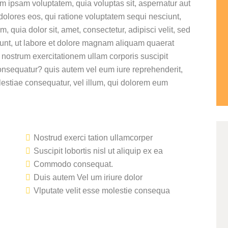
m ipsam voluptatem, quia voluptas sit, aspernatur aut
dolores eos, qui ratione voluptatem sequi nesciunt,
 quia dolor sit, amet, consectetur, adipisci velit, sed
nt, ut labore et dolore magnam aliquam quaerat
nostrum exercitationem ullam corporis suscipit
onsequatur? quis autem vel eum iure reprehenderit,
olestiae consequatur, vel illum, qui dolorem eum
Nostrud exerci tation ullamcorper
Suscipit lobortis nisl ut aliquip ex ea
2
Commodo consequat.
Thá
Duis autem Vel um iriure dolor
3
Vlputate velit esse molestie consequa