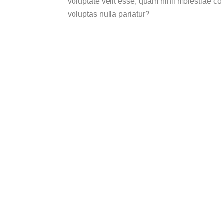
voluptate velit esse, quam nihil molestiae c
voluptas nulla pariatur?