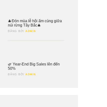
5
ng
🎄Đón mùa lễ hội ấm cúng giữa
núi rừng Tây Bắc🎄
ĐĂNG BỞI
ADMIN
3
ng
🌿 Year-End Big Sales lên đến
50%
ĐĂNG BỞI
ADMIN