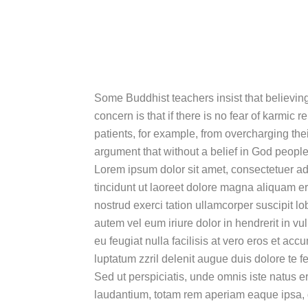
Some Buddhist teachers insist that believing i
concern is that if there is no fear of karmic 
patients, for example, from overcharging thei
argument that without a belief in God peopl
Lorem ipsum dolor sit amet, consectetuer a
tincidunt ut laoreet dolore magna aliquam er
nostrud exerci tation ullamcorper suscipit l
autem vel eum iriure dolor in hendrerit in vu
eu feugiat nulla facilisis at vero eros et ac
luptatum zzril delenit augue duis dolore te feu
Sed ut perspiciatis, unde omnis iste natus 
laudantium, totam rem aperiam eaque ipsa, qu