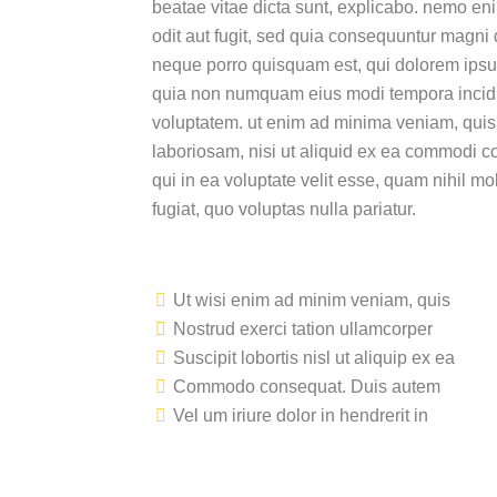
beatae vitae dicta sunt, explicabo. nemo eni
odit aut fugit, sed quia consequuntur magni 
neque porro quisquam est, qui dolorem ipsum,
quia non numquam eius modi tempora incidu
voluptatem. ut enim ad minima veniam, quis 
laboriosam, nisi ut aliquid ex ea commodi c
qui in ea voluptate velit esse, quam nihil m
fugiat, quo voluptas nulla pariatur.
Ut wisi enim ad minim veniam, quis
Nostrud exerci tation ullamcorper
Suscipit lobortis nisl ut aliquip ex ea
Commodo consequat. Duis autem
Vel um iriure dolor in hendrerit in