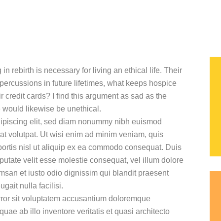
n rebirth is necessary for living an ethical life. Their
repercussions in future lifetimes, what keeps hospice
r credit cards? I find this argument as sad as the
e would likewise be unethical.
dipiscing elit, sed diam nonummy nibh euismod
at volutpat. Ut wisi enim ad minim veniam, quis
obortis nisl ut aliquip ex ea commodo consequat. Duis
lputate velit esse molestie consequat, vel illum dolore
cumsan et iusto odio dignissim qui blandit praesent
gait nulla facilisi.
error sit voluptatem accusantium doloremque
ae ab illo inventore veritatis et quasi architecto