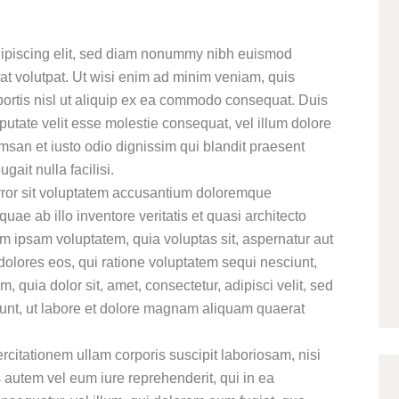
2
dipiscing elit, sed diam nonummy nibh euismod
Thá
at volutpat. Ut wisi enim ad minim veniam, quis
12
obortis nisl ut aliquip ex ea commodo consequat. Duis
lputate velit esse molestie consequat, vel illum dolore
cumsan et iusto odio dignissim qui blandit praesent
gait nulla facilisi.
error sit voluptatem accusantium doloremque
1
ae ab illo inventore veritatis et quasi architecto
Thá
m ipsam voluptatem, quia voluptas sit, aspernatur aut
11
dolores eos, qui ratione voluptatem sequi nesciunt,
 quia dolor sit, amet, consectetur, adipisci velit, sed
nt, ut labore et dolore magnam aliquam quaerat
citationem ullam corporis suscipit laboriosam, nisi
autem vel eum iure reprehenderit, qui in ea