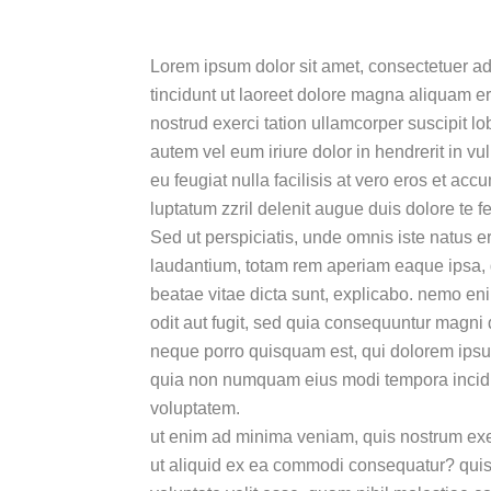
Lorem ipsum dolor sit amet, consectetuer a
tincidunt ut laoreet dolore magna aliquam er
nostrud exerci tation ullamcorper suscipit l
autem vel eum iriure dolor in hendrerit in vu
eu feugiat nulla facilisis at vero eros et ac
luptatum zzril delenit augue duis dolore te feu
Sed ut perspiciatis, unde omnis iste natus 
laudantium, totam rem aperiam eaque ipsa, qu
beatae vitae dicta sunt, explicabo. nemo eni
odit aut fugit, sed quia consequuntur magni 
neque porro quisquam est, qui dolorem ipsum,
quia non numquam eius modi tempora incidu
voluptatem.
ut enim ad minima veniam, quis nostrum exer
ut aliquid ex ea commodi consequatur? quis 