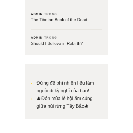
Recent Comments
ADMIN
TRONG
The Tibetan Book of the Dead
ADMIN
TRONG
Should I Believe in Rebirth?
Bài viết mới
Đừng để phí nhiên liệu làm
nguội đi kỳ nghỉ của bạn!
🎄Đón mùa lễ hội ấm cúng
giữa núi rừng Tây Bắc🎄