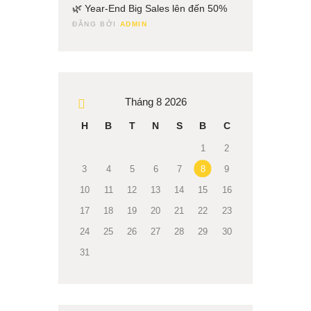
🌿 Year-End Big Sales lên đến 50%
11
ĐĂNG BỞI
ADMIN
Tháng 8 2026
« Th3
H
B
T
N
S
B
C
1
2
3
4
5
6
7
8
9
10
11
12
13
14
15
16
17
18
19
20
21
22
23
24
25
26
27
28
29
30
31