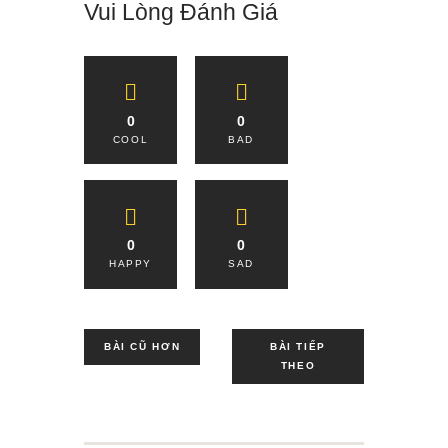
Vui Lòng Đánh Giá
0
0
COOL
BAD
0
0
HAPPY
SAD
BÀI CŨ HƠN
BÀI TIẾP
THEO