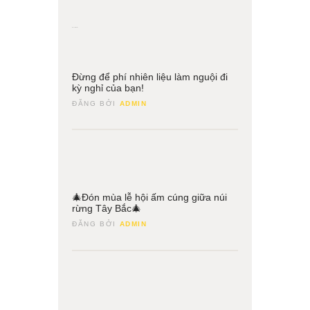
Recent News
28
Tháng
Đừng để phí nhiên liệu làm nguội đi
3
kỳ nghỉ của bạn!
ĐĂNG BỞI
ADMIN
25
Tháng
🎄Đón mùa lễ hội ấm cúng giữa núi
12
rừng Tây Bắc🎄
ĐĂNG BỞI
ADMIN
13
Tháng